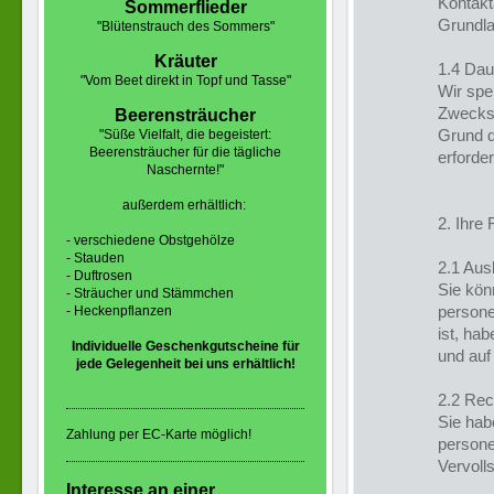
Kontakt
Sommerflieder
Grundlag
"Blütenstrauch des Sommers"
Kräuter
1.4 Dau
"Vom Beet direkt in Topf und Tasse"
Wir spe
Zwecks,
Beerensträucher
Grund d
"Süße Vielfalt, die begeistert:
Beerensträucher für die tägliche
erforderl
Naschernte!"
außerdem erhältlich:
2. Ihre
- verschiedene Obstgehölze
- Stauden
2.1 Aus
- Duftrosen
Sie kön
- Sträucher und Stämmchen
persone
- Heckenpflanzen
ist, ha
Individuelle
Geschenkgutscheine für
und auf
jede Gelegenheit bei uns erhältlich!
2.2 Rec
Sie hab
Zahlung per EC-Karte möglich!
person
Vervoll
Interesse an einer