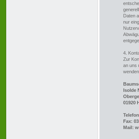
entsche
generel
Daten 
nur ein
Nutzerve
Abwägun
entgege
4. Kont
Zur Kon
an uns 
wenden.
Baumsc
Isolde
Oberge
01920 
Telefon
Fax: 0
Mail: 