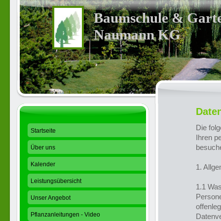
Baumschule & Garte
Naumann KG
Date
Die fol
Startseite
Ihren p
besuch
Über uns
Kalender
1. Allg
Leistungsübersicht
1.1 Wa
Persone
Unser Angebot
offenle
Pflanzanleitungen - Video
Datenve