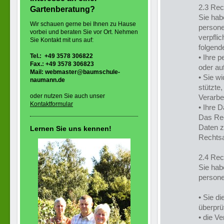
2.3 Rec
Gartenberatung?
Sie hab
Wir schauen gerne bei Ihnen zu Hause
persone
vorbei und beraten Sie vor Ort. Nehmen
verpfli
Sie Kontakt mit uns auf:
folgende
Tel.: +49 3578 306822
• Ihre 
Fax.: +49 3578 306823
oder au
Mail:
webmaster@baumschule-
• Sie wi
naumann.de
stützte
oder n
utzen Sie auch unser
Verarbe
Kontaktformular
• Ihre 
Das Rec
Daten z
Lernen Sie uns kennen!
Rechtsa
2.4 Rec
Sie hab
person
• Sie di
überprü
• die V