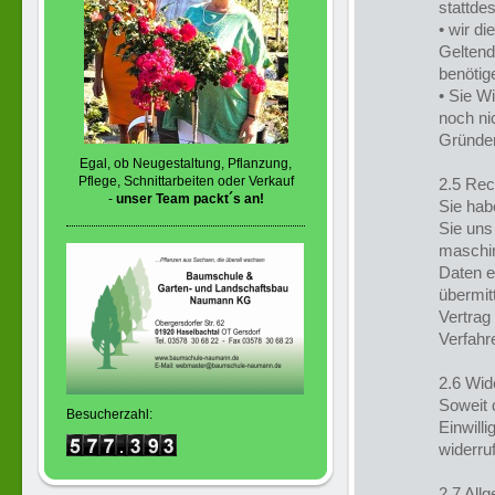
stattde
• wir di
Geltend
benötig
• Sie W
noch ni
Gründe
Egal, ob
Neugestaltung, Pflanzung,
Pflege, Schnittarbeiten oder Verkauf
2.5 Rec
-
unser Team packt´s an
!
Sie hab
Sie uns 
maschin
Daten e
übermit
Vertrag 
Verfahre
2.6 Wid
Soweit 
Besucherzahl:
Einwill
widerru
2.7 All