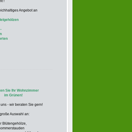
it !
eichhaltiges Angebot an
delgehölzen
-
en
orten
ten Sie Ihr Wohnzimmer
im Grünen!
ns - wir beraten Sie gern!
 große Auswahl an:
r Blütengehölze,
 Sommerstauden