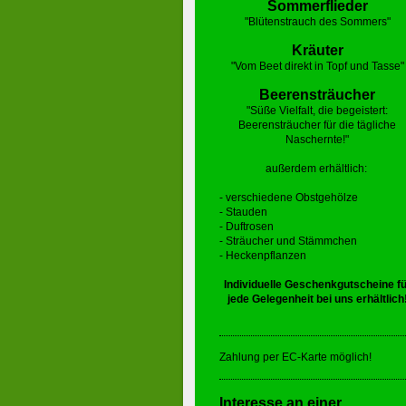
Sommerflieder
"Blütenstrauch des Sommers"
Kräuter
"Vom Beet direkt in Topf und Tasse"
Beerensträucher
"Süße Vielfalt, die begeistert:
Beerensträucher für die tägliche
Naschernte!"
außerdem erhältlich:
- verschiedene Obstgehölze
- Stauden
- Duftrosen
- Sträucher und Stämmchen
- Heckenpflanzen
Individuelle
Geschenkgutscheine fü
jede Gelegenheit bei uns erhältlich
Zahlung per EC-Karte möglich!
Interesse an einer