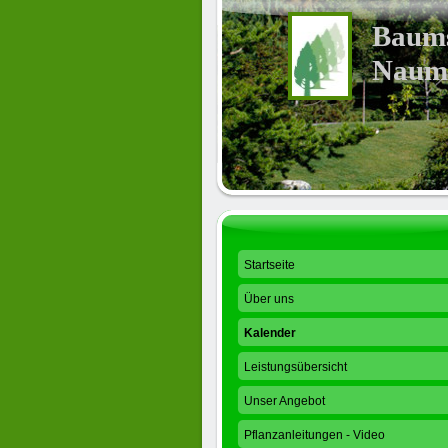
Baums
Naum
Startseite
Über uns
Kalender
Leistungsübersicht
Unser Angebot
Pflanzanleitungen - Video