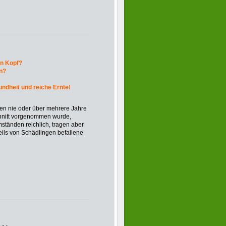
en Kopf?
n?
undheit und reiche Ernte!
en nie oder über mehrere Jahre
hnitt vorgenommen wurde,
ständen reichlich, tragen aber
teils von Schädlingen befallene