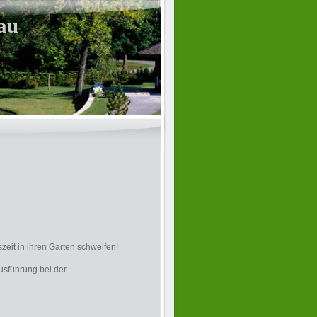
bau
eit in ihren Garten schweifen!
usführung bei der