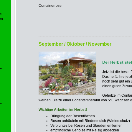
- bl
Containerrosen
se
en
-
September / Oktober / November
Der Herbst steh
Jetzt ist die beste 
Das heißt Ihre jet
noch sehr gut ein 
einen guten Zuwac
Gehölze im Conta
werden. Bis zu einer Bodentemperatur von 5°C wachsen d
W
ichtige Arbeiten im Herbst!
Düngung der Rasenflächen
Rosen anhäufeln mit Rindenmulch (Winterschutz)
Verblühtes bei Rosen und Stauden entfernen
empfindliche Gehölze mit Reisig abdecken