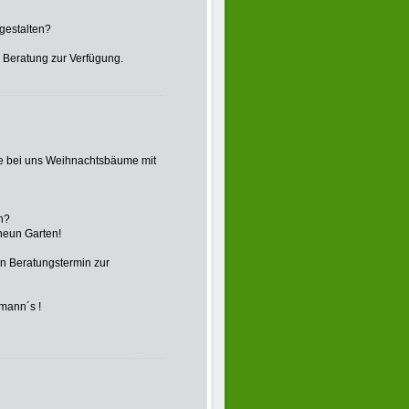
 gestalten?
e Beratung zur Verfügung.
e bei uns Weihnachtsbäume mit
en?
neun Garten!
en Beratungstermin zur
umann´s !