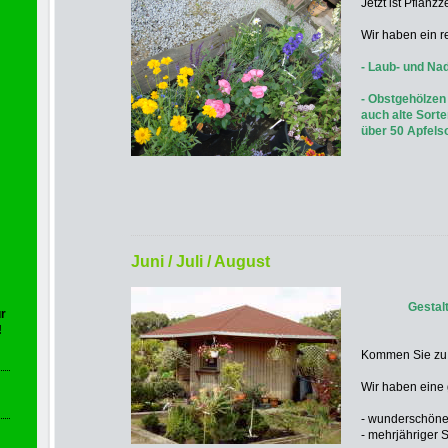
Jetzt ist Pflanzze
Wir haben ein r
- Laub- und Na
- Obstgehölzen 
auch alte Sort
über 50
Apfels
Juni / Juli / August
Gestal
r
!
Kommen Sie zu u
Wir haben eine
- wunderschöne
- mehrjähriger