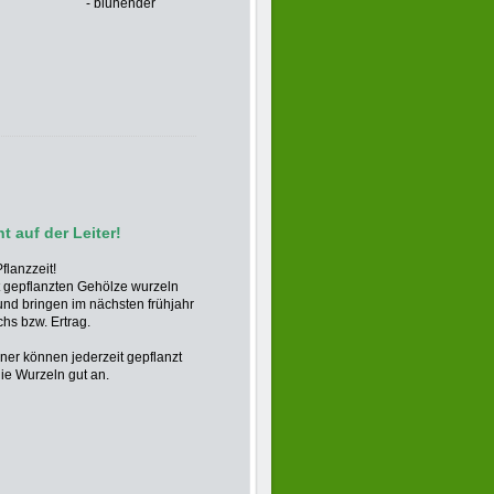
ühender
t auf der Leiter!
Pflanzzeit!
zt gepflanzten Gehölze wurzeln
und bringen im nächsten frühjahr
hs bzw. Ertrag.
iner
können jederzeit gepflanzt
ie Wurzeln gut an.